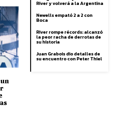
River y volverá a la Argentina
Newells empató 2 a 2 con
Boca
River rompe récords: alcanzó
la peor racha de derrotas de
su historia
Juan Grabois dio detalles de
su encuentro con Peter Thiel
 un
r
e
as