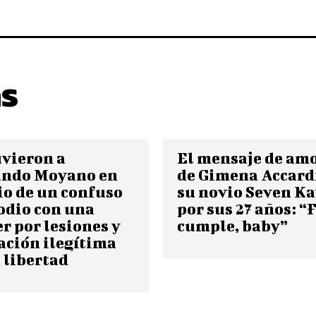
as
vieron a
El mensaje de am
undo Moyano en
de Gimena Accard
o de un confuso
su novio Seven K
odio con una
por sus 27 años: “
r por lesiones y
cumple, baby”
ación ilegítima
a libertad