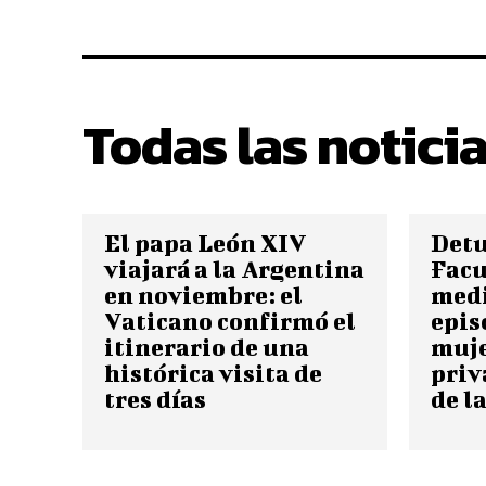
Todas las notici
El papa León XIV
Detu
viajará a la Argentina
Fac
en noviembre: el
medi
Vaticano confirmó el
epis
itinerario de una
muje
histórica visita de
priv
tres días
de l