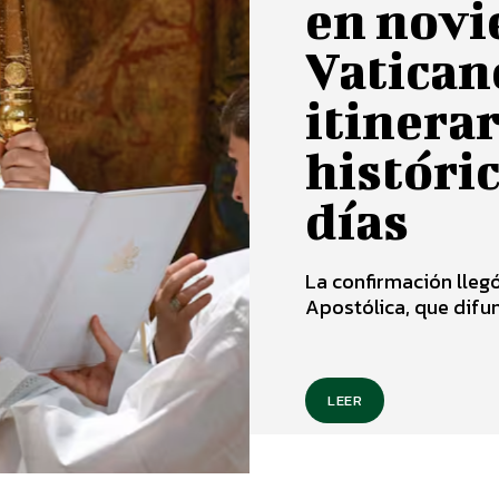
en novi
Vatican
itinera
históric
días
La confirmación llegó
Apostólica, que difund
LEER