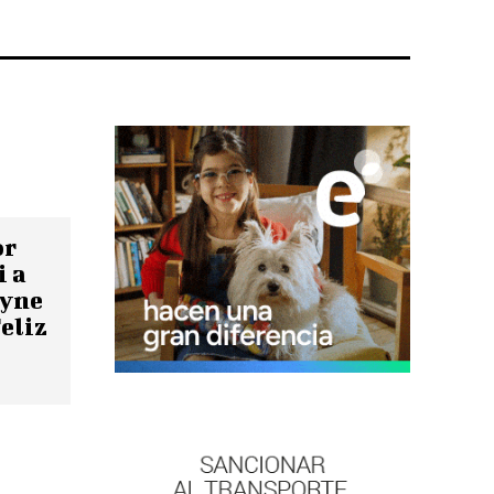
or
i a
ayne
Feliz