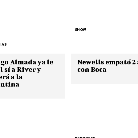
SHOW
IAS
go Almada ya le
Newells empató 2 
l sí a River y
con Boca
erá a la
ntina