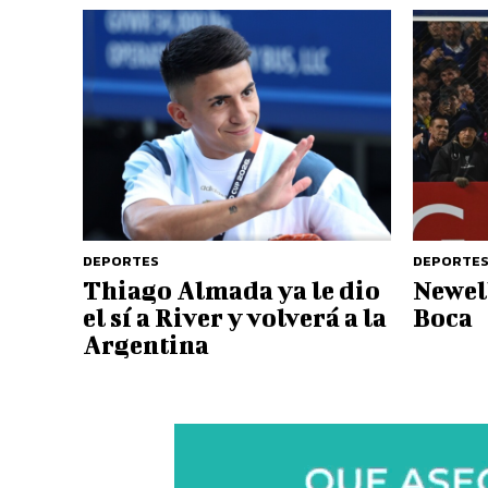
DEPORTES
DEPORTE
Thiago Almada ya le dio
Newell
el sí a River y volverá a la
Boca
Argentina