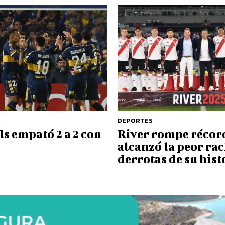
S
DEPORTES
s empató 2 a 2 con
River rompe récor
alcanzó la peor ra
derrotas de su hist