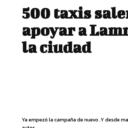
500 taxis sale
apoyar a Lam
la ciudad
Ya empezó la campaña de nuevo .Y desde ma
autos