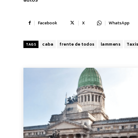
Facebook
X
WhatsApp
caba
frente de todos
lammens
Taxi
TAGS