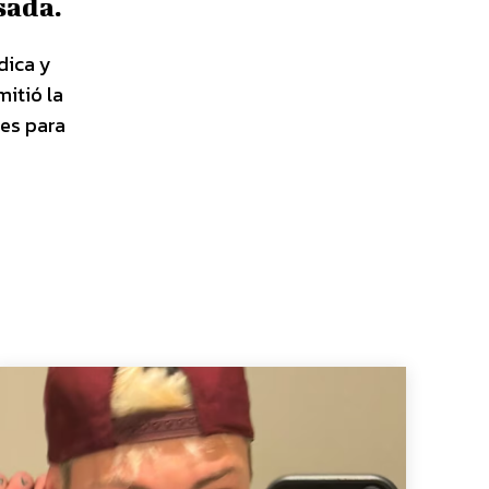
sada.
dica y
mitió la
es para