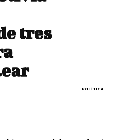
de tres
ra
lear
POLÍTICA