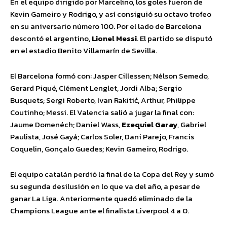
En el equipo dirigido por Marcelino, los goles fueron de
Kevin Gameiro y Rodrigo, y así consiguió su octavo trofeo
en su aniversario número 100. Por el lado de Barcelona
descontó el argentino
, Lionel Messi
. El partido se disputó
en el estadio Benito Villamarín de Sevilla.
El Barcelona formó con: Jasper Cillessen; Nélson Semedo,
Gerard Piqué, Clément Lenglet, Jordi Alba; Sergio
Busquets; Sergi Roberto,
Ivan Rakitić, Arthur, Philippe
Coutinho; Messi. El Valencia salió a jugar la final con:
Jaume Domenéch; Daniel Wass,
Ezequiel Garay
, Gabriel
Paulista, José Gayá; Carlos Soler, Dani Parejo, Francis
Coquelin, Gonçalo Guedes; Kevin Gameiro, Rodrigo.
El equipo catalán perdió la final de la Copa del Rey y sumó
su segunda desilusión en lo que va del año, a pesar de
ganar La Liga. Anteriormente quedó eliminado de la
Champions League ante el finalista Liverpool 4 a 0.