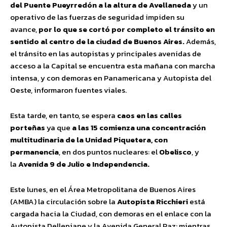
del Puente Pueyrredón a la altura de Avellaneda
y un
operativo de las fuerzas de seguridad impiden su
avance,
por lo que se cortó por completo el tránsito en
sentido al centro de la ciudad de Buenos Aires.
Además,
el tránsito en las autopistas y principales avenidas de
acceso a la Capital se encuentra esta mañana con marcha
intensa, y con demoras en Panamericana y Autopista del
Oeste, informaron fuentes viales.
Esta tarde, en tanto, se espera
caos en las calles
porteñas
ya que
a las 15 comienza una concentración
multitudinaria de la
Unidad Piquetera
, con
permanencia
, en dos puntos nucleares: el
Obelisco
, y
la
Avenida 9 de Julio e Independencia.
Este lunes, en el Área Metropolitana de Buenos Aires
(AMBA) la circulación sobre la
Autopista Ricchieri
está
cargada hacia la Ciudad, con demoras en el enlace con la
Autopista Dellepiane y la Avenida General Paz; mientras