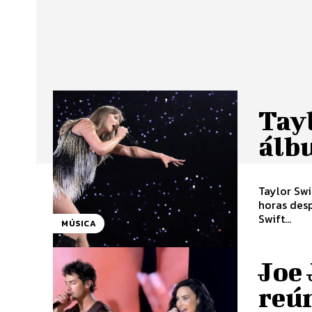
Tay
álbu
Taylor Swi
horas desp
Swift...
MÚSICA
Joe 
reún