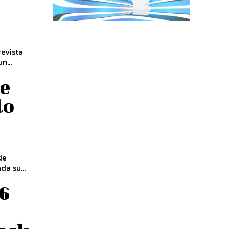
revista
n...
ue
lo
de
a su...
76