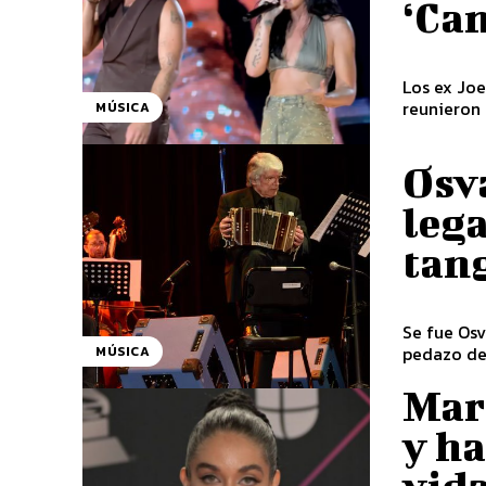
‘Ca
Los ex Joe
reunieron 
MÚSICA
Osv
leg
tang
Se fue Osv
pedazo de 
MÚSICA
Mar
y h