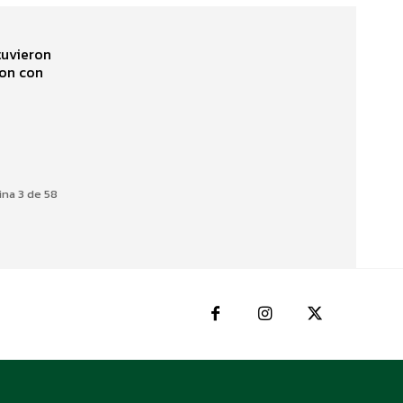
tuvieron
ron con
ina 3 de 58