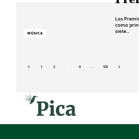
Los Premio
como prin
siete...
MÚSICA
1
2
3
4
...
58