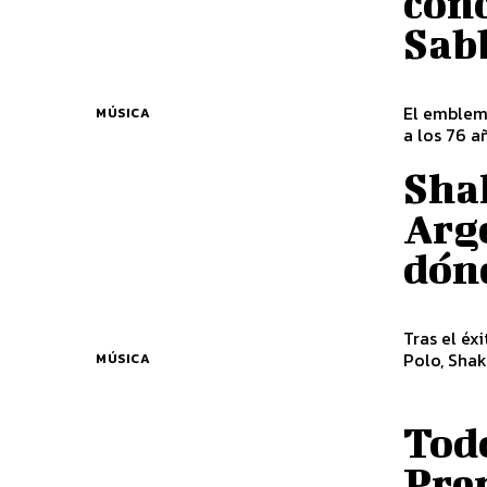
conc
Sab
El emblem
MÚSICA
a los 76 a
Shak
Arge
dón
Tras el éx
Polo, Shak
MÚSICA
Todo
Pre