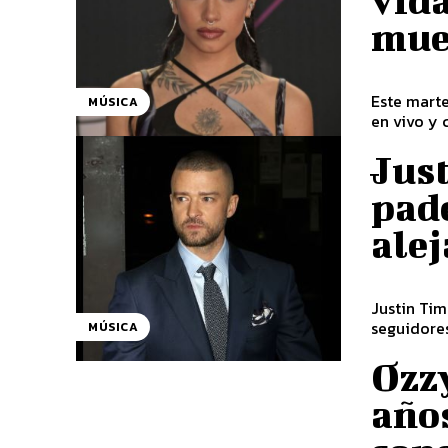
vida
mue
Este marte
MÚSICA
en vivo y 
Jus
pad
alej
Justin Tim
seguidores
MÚSICA
Ozz
año