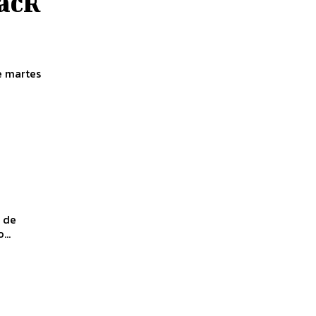
lack
e martes
o de
...