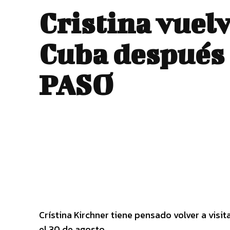
Cristina vuelv
Cuba después 
PASO
Crístina Kirchner tiene pensado volver a visit
el 30 de agosto