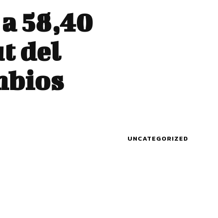
 a 58,40
ut del
mbios
UNCATEGORIZED