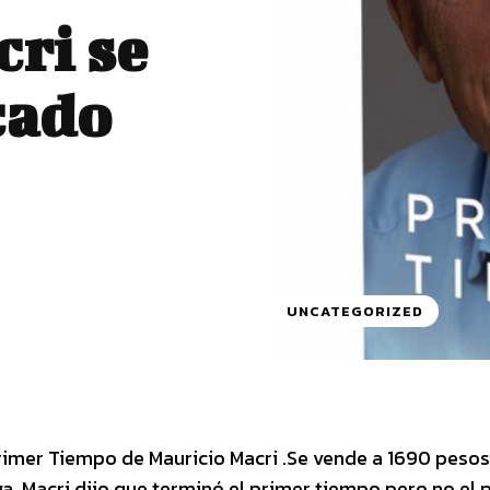
cri se
cado
UNCATEGORIZED
 Primer Tiempo de Mauricio Macri .Se vende a 1690 pesos
 .Macri dijo que terminó el primer tiempo pero no el 