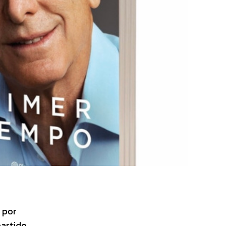
 por
partido