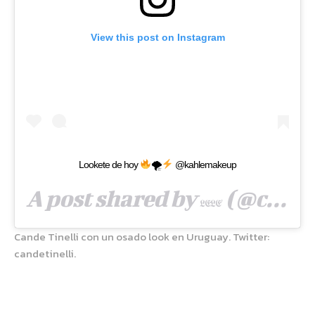
View this post on Instagram
Lookete de hoy
🌪
@kahlemakeup
A post shared by
(@candelariatinelli) on
𝕷𝕰𝕷𝕰’
Cande Tinelli con un osado look en Uruguay. Twitter:
candetinelli.