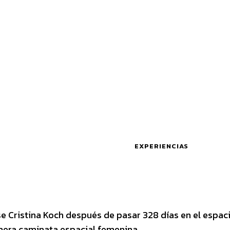
EXPERIENCIAS
se Cristina Koch después de pasar 328 días en el espac
imera caminata espacial femenina .