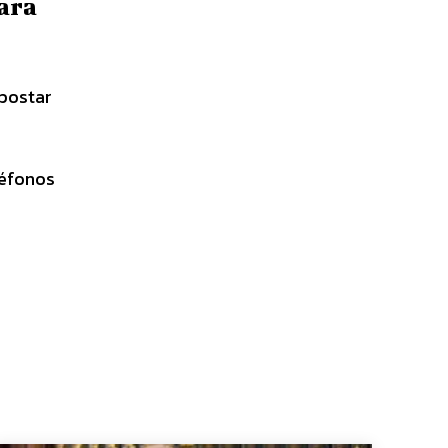
cara
apostar
léfonos