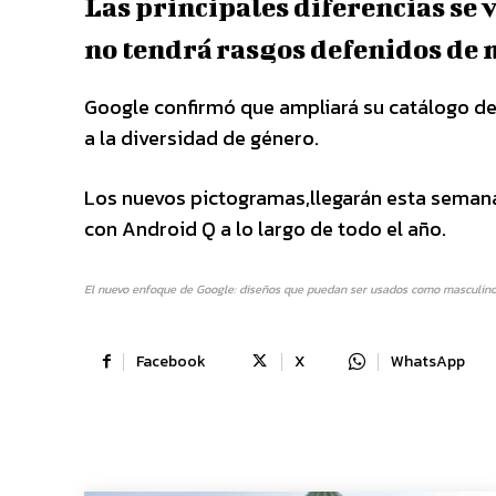
Las principales diferencias se v
no tendrá rasgos defenidos de 
Google confirmó que ampliará su catálogo d
a la diversidad de género.
Los nuevos pictogramas,llegarán esta semana 
con Android Q a lo largo de todo el año.
El nuevo enfoque de Google: diseños que puedan ser usados como masculino
Facebook
X
WhatsApp