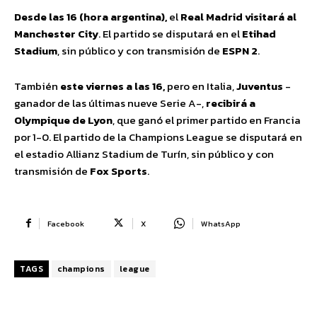
Desde las 16 (hora argentina),
el
Real Madrid
visitará al
Manchester City
. El partido se disputará en el
Etihad
Stadium
, sin público y con transmisión de
ESPN 2
.
También
este viernes a las 16,
pero en Italia,
Juventus
-
ganador de las últimas nueve Serie A-,
recibirá a
Olympique de Lyon
, que ganó el primer partido en Francia
por 1-0. El partido de la Champions League se disputará en
el estadio Allianz Stadium de Turín, sin público y con
transmisión de
Fox Sports
.
Facebook
X
WhatsApp
TAGS
champions
league