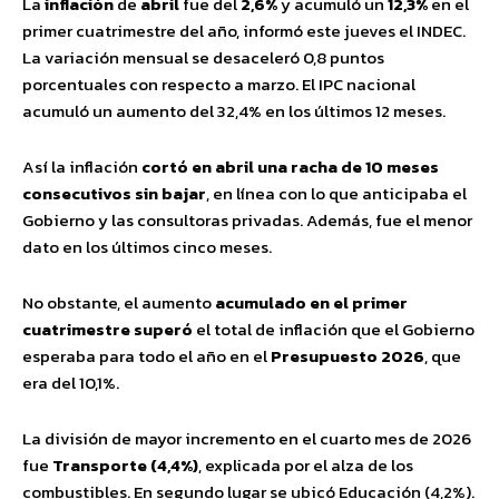
La
inflación
de
abril
fue del
2,6%
y acumuló un
12,3%
en el
primer cuatrimestre del año, informó este jueves el INDEC.
La variación mensual se desaceleró 0,8 puntos
porcentuales con respecto a marzo. El IPC nacional
acumuló un aumento del 32,4% en los últimos 12 meses.
Así la inflación
cortó en abril una racha de 10 meses
consecutivos sin bajar
, en línea con lo que anticipaba el
Gobierno y las consultoras privadas. Además, fue el menor
dato en los últimos cinco meses.
No obstante, el aumento
acumulado en el primer
cuatrimestre
superó
el total de inflación que el Gobierno
esperaba para todo el año en el
Presupuesto 2026
, que
era del 10,1%.
La división de mayor incremento en el cuarto mes de 2026
fue
Transporte (4,4%)
, explicada por el alza de los
combustibles. En segundo lugar se ubicó Educación (4,2%).