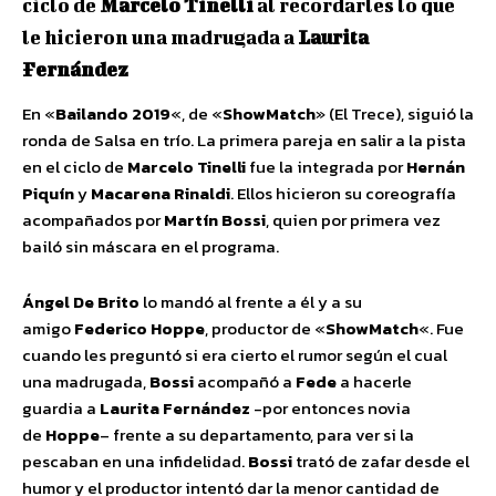
ciclo de
Marcelo Tinelli
al recordarles lo que
le hicieron una madrugada a
Laurita
Fernández
En «
Bailando 2019
«, de «
ShowMatch
» (El Trece), siguió la
ronda de Salsa en trío. La primera pareja en salir a la pista
en el ciclo de
Marcelo Tinelli
fue la integrada por
Hernán
Piquín
y
Macarena Rinaldi
. Ellos hicieron su coreografía
acompañados por
Martín Bossi
, quien por primera vez
bailó sin máscara en el programa.
Ángel De Brito
lo mandó al frente a él y a su
amigo
Federico Hoppe
, productor de «
ShowMatch
«. Fue
cuando les preguntó si era cierto el rumor según el cual
una madrugada,
Bossi
acompañó a
Fede
a hacerle
guardia a
Laurita Fernández
-por entonces novia
de
Hoppe
– frente a su departamento, para ver si la
pescaban en una infidelidad.
Bossi
trató de zafar desde el
humor y el productor intentó dar la menor cantidad de