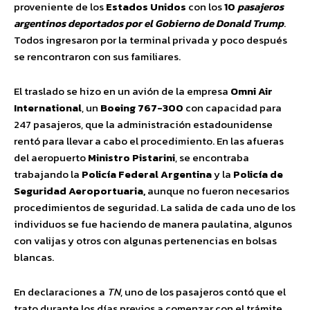
proveniente de los
Estados Unidos
con los
10
pasajeros
argentinos deportados por el Gobierno de Donald Trump
.
Todos ingresaron por la terminal privada y poco después
se rencontraron con sus familiares.
El traslado se hizo en un avión de la empresa
Omni Air
International
, un
Boeing 767-300
con capacidad para
247 pasajeros, que la administración estadounidense
rentó para llevar a cabo el procedimiento. En las afueras
del aeropuerto
Ministro Pistarini
, se encontraba
trabajando la
Policía Federal Argentina
y la
Policía de
Seguridad Aeroportuaria,
aunque no fueron necesarios
procedimientos de seguridad. La salida de cada uno de los
individuos se fue haciendo de manera paulatina, algunos
con valijas y otros con algunas pertenencias en bolsas
blancas.
En declaraciones a
TN
, uno de los pasajeros contó que el
trato durante los días previos a comenzar con el trámite