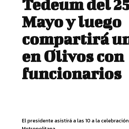
Tedeum del 25
Mayo y luego
compartirá un
en Olivos con
funcionarios
El presidente asistirá a las 10 a la celebraci
Metropolitana