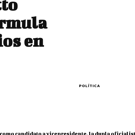
tto
órmula
ios en
POLÍTICA
como candidato a vicepresidente, la dupla oficialist