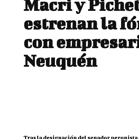
Macri y Piche
estrenan la f
con empresar
Neuquén
Tras la designación del senador peronista 