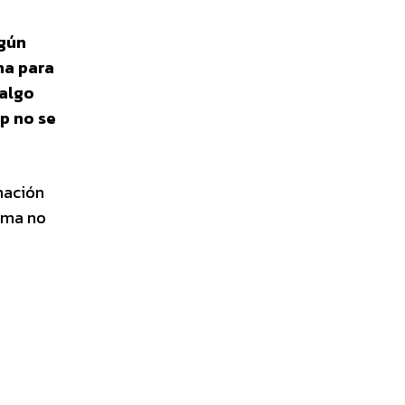
ngún
na para
 algo
p no se
mación
ama no