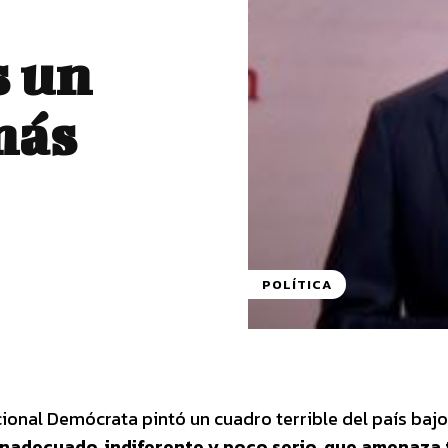
s un
más
POLÍTICA
ional Demócrata pintó un cuadro terrible del país baj
nadecuado, indiferente y poco serio, que amenaza