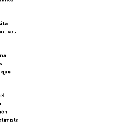
sita
motivos
una
s
e que
el
a
ión
ptimista