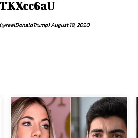
ZrTKXcc6aU
 (@realDonaldTrump)
August 19, 2020