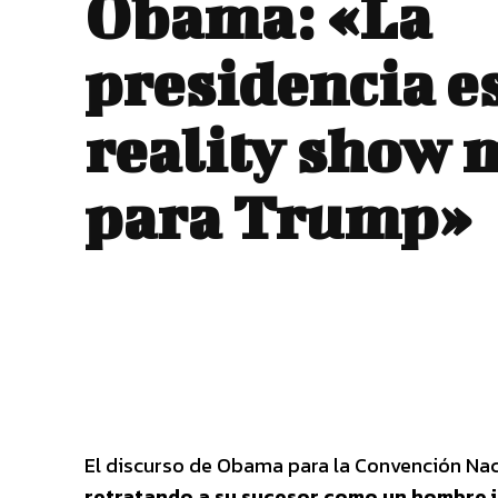
Obama: «La
presidencia e
reality show 
para Trump»
El discurso de Obama para la Convención Nac
retratando a su sucesor como un hombre i