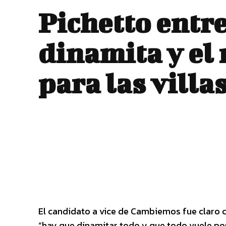
Pichetto entre
dinamita y el
para las villa
El candidato a vice de Cambiemos fue claro cu
“hay que dinamitar todo y que todo vuele por 