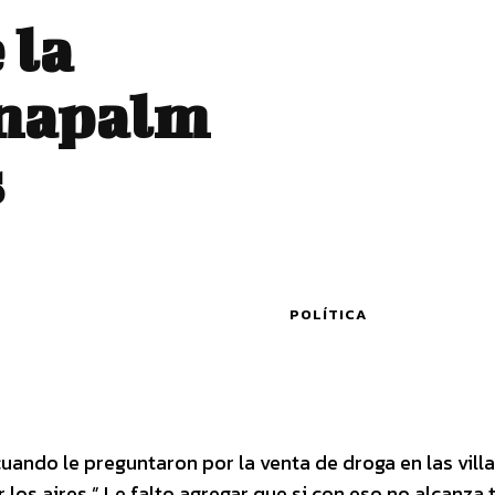
 la
 napalm
s
POLÍTICA
ando le preguntaron por la venta de droga en las villa
los aires.” Le falto agregar que si con eso no alcanza 