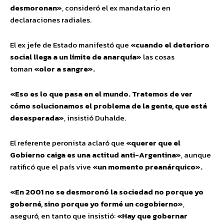
desmoronan»
, consideró el ex mandatario en
declaraciones radiales.
El ex jefe de Estado manifestó que
«cuando el deterioro
social llega a un límite de anarquía»
las cosas
toman
«olor
a sangre».
«Eso es lo que pasa en el mundo. Tratemos de ver
cómo solucionamos el problema de la gente, que está
desesperada»
, insistió Duhalde.
El referente peronista aclaró que
«querer que el
Gobierno caiga es una actitud anti-Argentina»
, aunque
ratificó que el país vive
«un momento preanárquico».
«En 2001 no se desmoronó la sociedad no porque yo
goberné, sino porque yo formé un cogobierno»
,
aseguró, en tanto que insistió:
«Hay que gobernar