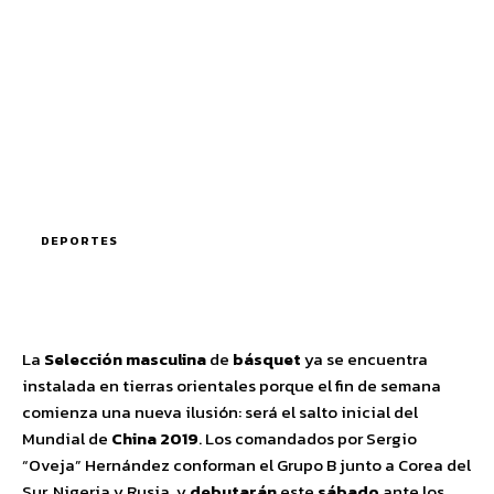
DEPORTES
La
Selección
masculina
de
básquet
ya se encuentra
instalada en tierras orientales porque el fin de semana
comienza una nueva ilusión: será el salto inicial del
Mundial de
China
2019
. Los comandados por Sergio
“Oveja” Hernández conforman el Grupo B junto a Corea del
Sur, Nigeria y Rusia, y
debuta
rá
n
este
sábado
ante los