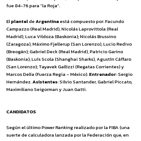
fue 84-76 para “la Roja”.
El
plantel
de
Argentina
está compuesto por: Facundo
Campazzo (Real Madrid), Nicolás Laprovittola (Real
Madrid), Luca Vildoza (Baskonia); Nicolás Brussino
(Zaragoza), Máximo Fjellerup (San Lorenzo), Lucio Redivo
(Breogán); Gabriel Deck (Real Madrid), Patricio Garino
(Baskonia); Luís Scola (Shanghai Sharks), Agustín Cáffaro
(San Lorenzo); Tayavek Gallizzi (Regatas Corrientes) y
Marcos Delía (Fuerza Regia – México).
Entrenador
: Sergio
Hernández.
Asistentes
: Silvio Santander, Gabriel Piccato,
Maximiliano Seigorman y Juan Gatti.
CANDIDATOS
Según el último Power Ranking realizado por la FIBA (una
suerte de calculadora lanzada por la Federación que, en