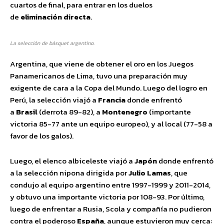
cuartos de final, para entrar en los duelos
de
eliminación
directa
.
La selección de básquet argentino.
Argentina, que viene de obtener el oro en los Juegos
Panamericanos de Lima, tuvo una preparación muy
exigente de cara a la Copa del Mundo. Luego del logro en
Perú, la selección viajó a
Francia
donde enfrentó
a
Brasil
(derrota 89-82), a
Montenegro
(importante
victoria 85-77 ante un equipo europeo), y al local (77-58 a
favor de los galos).
Luego, el elenco albiceleste viajó a
Japón
donde enfrentó
a la selección nipona dirigida por
Julio
Lamas
, que
condujo al equipo argentino entre 1997-1999 y 2011-2014,
y obtuvo una importante victoria por 108-93. Por último,
luego de enfrentar a Rusia, Scola y compañía no pudieron
contra el poderoso
España
, aunque estuvieron muy cerca: