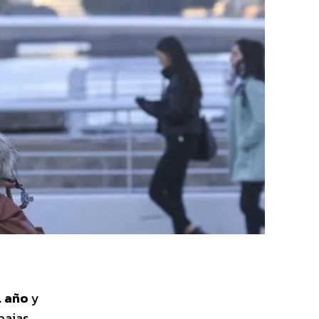
l año
y
bajas