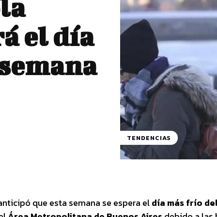
la
á el día
a semana
TENDENCIAS
nticipó que esta semana se espera el
día más frío de
el
Área Metropolitana de Buenos Aires
debido a las 