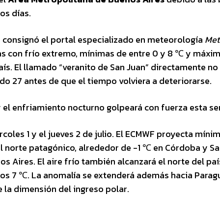
os días.
n consignó el portal especializado en meteorología
Met
s con frío extremo, mínimas de entre 0 y 8 ℃ y máxi
país. El llamado “veranito de San Juan” directamente no
do 27 antes de que el tiempo volviera a deteriorarse.
á y el enfriamiento nocturno golpeará con fuerza esta s
ércoles 1 y el jueves 2 de julio. El ECMWF proyecta míni
 norte patagónico, alrededor de -1 ℃ en Córdoba y Sa
 Aires. El aire frío también alcanzará el norte del paí
 los 7 ℃. La anomalía se extenderá además hacia Parag
e la dimensión del ingreso polar.