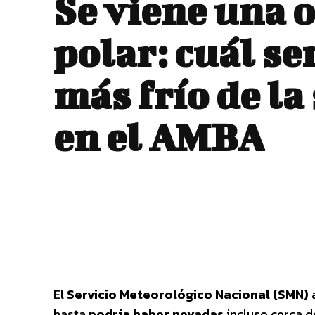
Se viene una o
polar: cuál ser
más frío de l
en el AMBA
El
Servicio Meteorológico Nacional (SMN)
a
hasta
podría haber nevadas
incluso cerca d