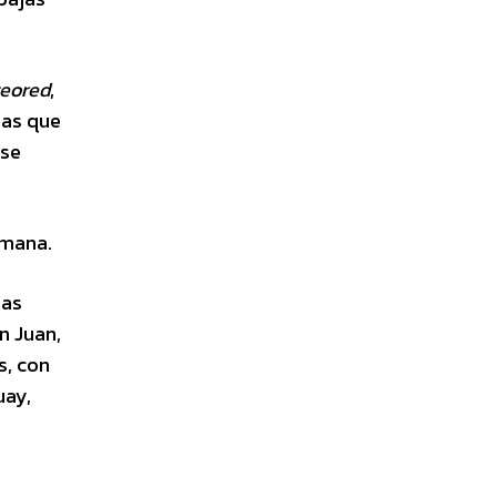
eored
,
mas que
 se
emana.
mas
n Juan,
s, con
uay,