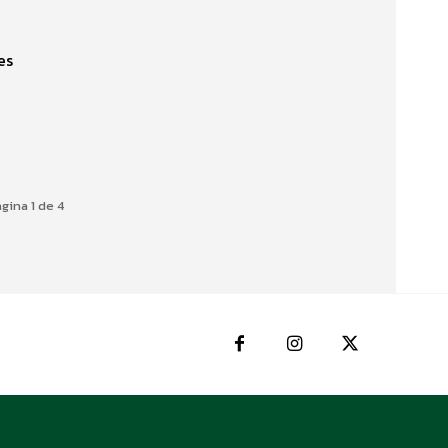
es
gina 1 de 4