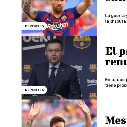
La guerra 
la disputa 
DEPORTES
El p
renu
En lo que 
tiene prob
DEPORTES
Mess