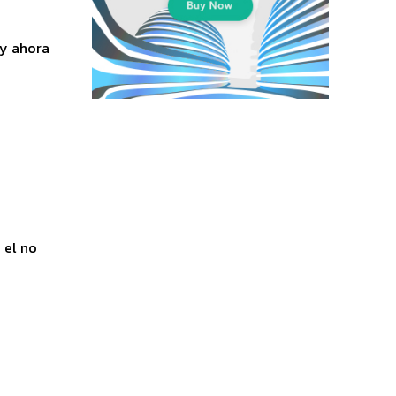
 y ahora
 el no