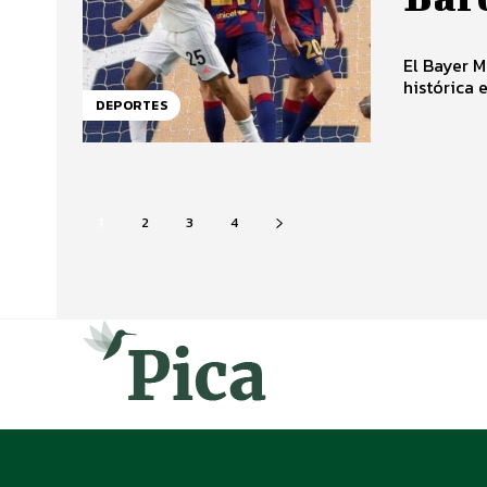
El Bayer M
histórica 
DEPORTES
1
2
3
4