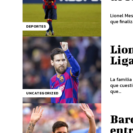
Lionel Mes
que finali
DEPORTES
Lion
Lig
La familia
que cuesti
que...
UNCATEGORIZED
Barc
ent