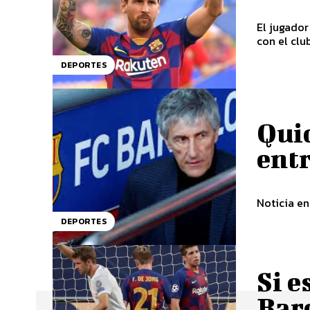
El jugador
con el club
DEPORTES
Quiq
ent
Noticia en
DEPORTES
Si e
Bar