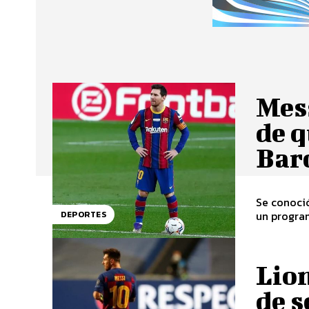
Mess
de q
Bar
Se conoció
un program
DEPORTES
Lion
de s