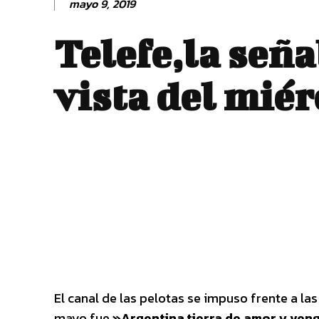
mayo 9, 2019
Telefe,la señ
vista del miér
El canal de las pelotas se impuso frente a la
mayo fue
»Argentina,tierra de amor y ve