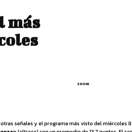
al más
coles
SHOW
s otras señales y el programa más visto del miércoles 8
nganza»
(eltrece) con un promedio de 13,7 puntos. El s