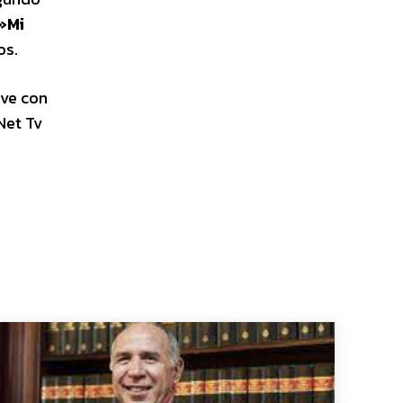
»Mi
os.
ve con
Net Tv