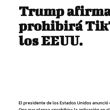
Trump afirma
prohibirá Tik
los EEUU.
El presidente de los Estados Unidos anunció e
One que planea «prohibir» la aplicación en el