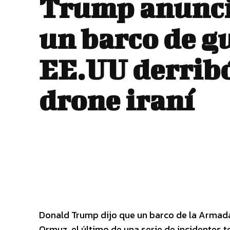
Trump anunci
un barco de g
EE.UU derrib
drone iraní
Donald Trump dijo que un barco de la Armada
Ormuz, el último de una serie de incidentes t