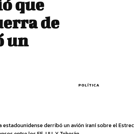
ó que
uerra de
ó un
POLÍTICA
 estadounidense derribó un avión iraní sobre el Estre
ensos entre los EE. UU. Y Teherán.