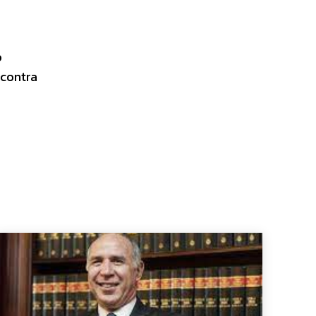
ó
 contra