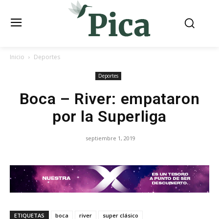
Inicio
Deportes
Deportes
Boca – River: empataron
por la Superliga
septiembre 1, 2019
ETIQUETAS
boca
river
super clásico