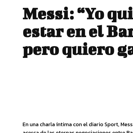
Messi: “Yo qu
estar en el Ba
pero quiero g
En una charla íntima con el diario Sport, M
acerca de las eternas negociaciones entre Ba