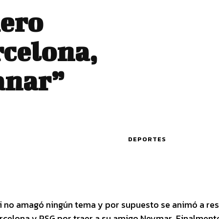
iero
rcelona,
anar”
DEPORTES
essi no amagó ningún tema y por supuesto se animó a r
rcelona y PSG por traer a su amigo Neymar. Finalmente